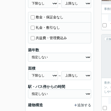
～
事務
敷金・保証金なし
礼金・敷引なし
共益費・管理費込み
店舗
築年数
面積
～
青井
駅・バス停からの時間
ン、ネイ
しや
建物構造
追加する