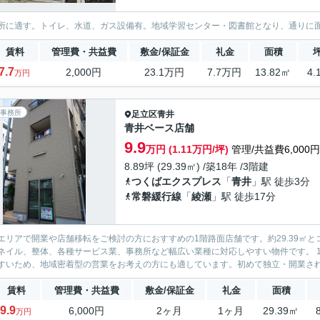
所に適す。トイレ、水道、ガス設備有。地域学習センター・図書館となり、通りに面
賃料
管理費・共益費
敷金/保証金
礼金
面積
7.7
2,000円
23.1万円
7.7万円
13.82㎡
4.
万円
事務所
足立区
青井
青井ベース店舗
9.9
万円 (1.11万円/坪)
管理/共益費6,000円
8.89坪 (29.39㎡) /築18年 /3階建
つくばエクスプレス
「
青井
」駅 徒歩3分
常磐緩行線
「
綾瀬
」駅 徒歩17分
エリアで開業や店舗移転をご検討の方におすすめの1階路面店舗です。約29.39㎡
ル、整体、各種サービス業、事務所など幅広い業種に対応しやすい物件です。 1階店舗はお客様が入りやすく、看板などによる視認性も確保
すいため、地域密着型の営業をお考えの方にも適しています。初めて独立・開業される
賃料
管理費・共益費
敷金/保証金
礼金
面積
9.9
6,000円
2ヶ月
1ヶ月
29.39㎡
万円