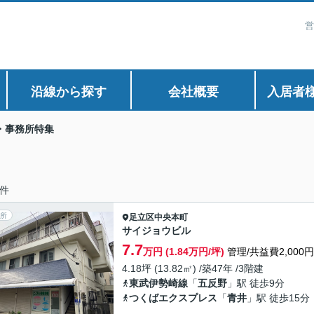
営
沿線から探す
会社概要
入居者
・事務所特集
件
所
足立区
中央本町
サイジョウビル
7.7
万円 (1.84万円/坪)
管理/共益費2,000円
4.18坪 (13.82㎡) /築47年 /3階建
東武伊勢崎線
「
五反野
」駅 徒歩9分
つくばエクスプレス
「
青井
」駅 徒歩15分