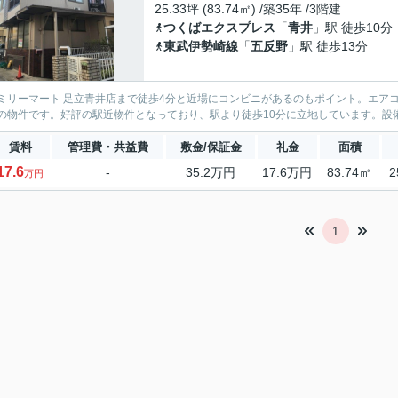
25.33坪 (83.74㎡) /築35年 /3階建
つくばエクスプレス
「
青井
」駅 徒歩10分
東武伊勢崎線
「
五反野
」駅 徒歩13分
ミリーマート 足立青井店まで徒歩4分と近場にコンビニがあるのもポイント。エア
の物件です。好評の駅近物件となっており、駅より徒歩10分に立地しています。設備
賃料
管理費・共益費
敷金/保証金
礼金
面積
17.6
-
35.2万円
17.6万円
83.74㎡
2
万円
1