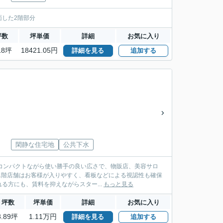
した2階部分
坪数
坪単価
詳細
お気に入り
18坪
18421.05円
詳細を見る
追加する
閑静な住宅地
公共下水
とコンパクトながら使い勝手の良い広さで、物販店、美容サロ
方にも、賃料を抑えながらスター...
もっと見る
坪数
坪単価
詳細
お気に入り
8.89坪
1.11万円
詳細を見る
追加する