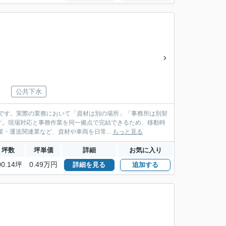
公共下水
件です。実際の業務において「資材は別の場所」「事務所は別契
す。現場対応と事務作業を同一拠点で完結できるため、移動時
・運送関連業など、資材や車両を日常...
もっと見る
坪数
坪単価
詳細
お気に入り
00.14坪
0.49万円
詳細を見る
追加する