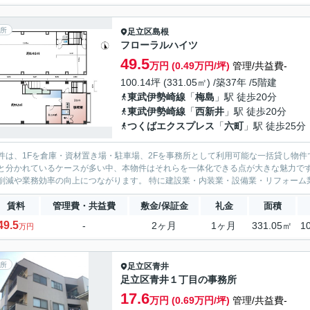
所
足立区
島根
フローラルハイツ
49.5
万円 (0.49万円/坪)
管理/共益費-
100.14坪 (331.05㎡) /築37年 /5階建
東武伊勢崎線
「
梅島
」駅 徒歩20分
東武伊勢崎線
「
西新井
」駅 徒歩20分
つくばエクスプレス
「
六町
」駅 徒歩25分
件は、1Fを倉庫・資材置き場・駐車場、2Fを事務所として利用可能な一括貸し物
と分かれているケースが多い中、本物件はそれらを一体化できる点が大きな魅力で
削減や業務効率の向上につながります。 特に建設業・内装業・設備業・リフォーム業
賃料
管理費・共益費
敷金/保証金
礼金
面積
49.5
-
2ヶ月
1ヶ月
331.05㎡
1
万円
所
足立区
青井
足立区青井１丁目の事務所
17.6
万円 (0.69万円/坪)
管理/共益費-