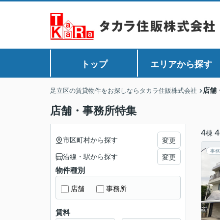
トップ
エリアから探す
店舗
足立区の賃貸物件をお探しならタカラ住販株式会社
店舗・事務所特集
4
4
棟
市区町村から探す
変更
事務
沿線・駅から探す
変更
物件種別
店舗
事務所
賃料