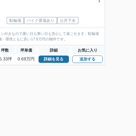
駐輪場
バイク置場あり
公共下水
コン付きなので暑い日も寒い日も安心して過ごせます。駐輪場
・環境ともに良い17.6万円の物件です。
坪数
坪単価
詳細
お気に入り
5.33坪
0.69万円
詳細を見る
追加する