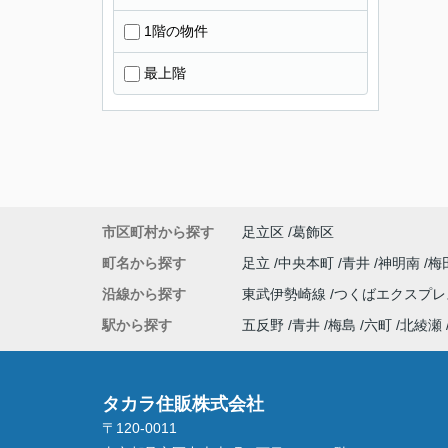
1階の物件
最上階
市区町村から探す
足立区
葛飾区
町名から探す
足立
中央本町
青井
神明南
梅
沿線から探す
東武伊勢崎線
つくばエクスプ
駅から探す
五反野
青井
梅島
六町
北綾瀬
タカラ住販株式会社
〒120-0011