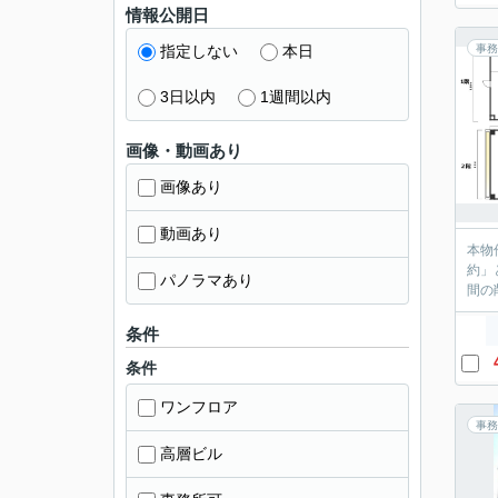
情報公開日
指定しない
本日
事務
3日以内
1週間以内
画像・動画あり
画像あり
動画あり
本物
約」
パノラマあり
間の
条件
条件
ワンフロア
事務
高層ビル