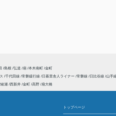
田
島根
弘道
扇
本木南町
金町
レス
千代田線
常磐緩行線
日暮里舎人ライナー
常磐線
日比谷線
山手
綾瀬
西新井
金町
高野
扇大橋
トップページ