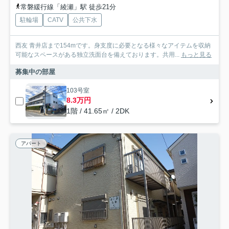
常磐緩行線「綾瀬」駅 徒歩21分
駐輪場
CATV
公共下水
西友 青井店まで154mです。身支度に必要となる様々なアイテムを収納
可能なスペースがある独立洗面台を備えております。共用...
もっと見る
募集中の部屋
103号室
8.3万円
1階 / 41.65㎡ / 2DK
アパート