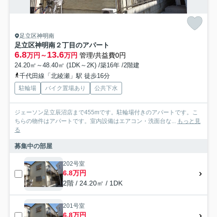
足立区神明南
足立区神明南２丁目のアパート
6.8
13.6
万円～
万円
管理/共益費0円
24.20㎡～48.40㎡ (1DK～2K) /築16年 /2階建
千代田線「北綾瀬」駅 徒歩16分
駐輪場
バイク置場あり
公共下水
ジェーソン足立辰沼店まで455mです。駐輪場付きのアパートです。こ
ちらの物件はアパートです。室内設備はエアコン・洗面台な...
もっと見
る
募集中の部屋
202号室
6.8万円
2階 / 24.20㎡ / 1DK
201号室
6.8万円