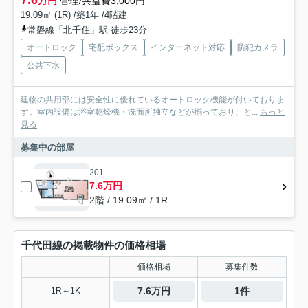
7.6
万円
管理/共益費3,000円
19.09㎡ (1R) /築1年 /4階建
常磐線「北千住」駅 徒歩23分
オートロック
宅配ボックス
インターネット対応
防犯カメラ
公共下水
建物の共用部には安全性に優れているオートロック機能が付いておりま
す。室内設備は浴室乾燥機・洗面所独立などが揃っており、と...
もっと
見る
募集中の部屋
201
7.6万円
2階 / 19.09㎡ / 1R
千代田線の掲載物件の価格相場
価格相場
募集件数
7.6万円
1件
1R～1K