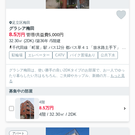
足立区梅田
グラシア梅田
8.5
万円
管理/共益費5,000円
32.30㎡ (2DK) /築36年 /5階建
千代田線「町屋」駅 バス12分 都バス草４１「放水路土手下」 停歩1分
駐輪場
エレベーター
CATV
バイク置場あり
公共下水
グラシア梅田は、使い勝手の良い2DKタイプのお部屋で、お一人でゆっ
たり暮らしたい方はもちろん、ご夫婦やカップル、新婚の方...
もっと見
る
募集中の部屋
4階
8.5万円
4階 / 32.30㎡ / 2DK
アパート