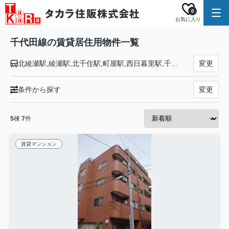
0
お気に入り
千代田線の賃貸居住用物件一覧
北綾瀬駅,綾瀬駅,北千住駅,町屋駅,西日暮里駅,千駄木駅,根津駅,湯島駅,新御茶ノ水駅,大手町駅,二重橋前駅,有楽町駅,霞ケ関駅,国会議事堂前駅,赤坂駅,乃木坂駅,表参道駅,原宿駅,代々木公園駅,代々木上原駅
変更
条件から探す
変更
5
棟
7
件
賃貸マンション