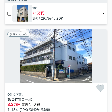
301
7.5万円
3階 / 29.75㎡ / 2DK
賃貸マンション
足立区青井
第２竹雪コーポ
8.3
万円
管理/共益費-
41.65㎡ (2DK) /築40年 /3階建