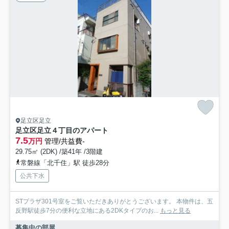
足立区足立
足立区足立４丁目のアパート
7.5
万円
管理/共益費-
29.75㎡ (2DK) /築41年 /3階建
常磐線「北千住」駅 徒歩28分
公共下水
STプラザ301号室をご覧いただきありがとうございます。 本物件は、五
反野駅徒歩7分の便利な立地にある2DKタイプのお...
もっと見る
募集中の部屋