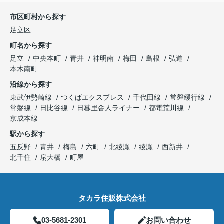
市区町村から探す
足立区
町名から探す
足立
中央本町
青井
神明南
梅田
島根
弘道
本木南町
沿線から探す
東武伊勢崎線
つくばエクスプレス
千代田線
常磐緩行線
常磐線
日比谷線
日暮里舎人ライナー
都電荒川線
京成本線
駅から探す
五反野
青井
梅島
六町
北綾瀬
綾瀬
西新井
北千住
扇大橋
町屋
タカラ住販株式会社
03-5681-2301
お問い合わせ