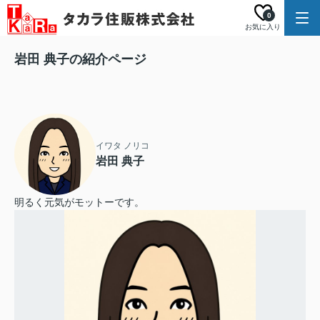
0
お気に入り
岩田 典子の紹介ページ
イワタ ノリコ
岩田 典子
明るく元気がモットーです。