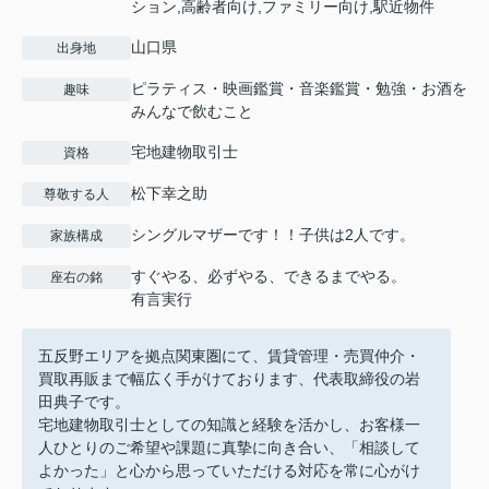
ション,高齢者向け,ファミリー向け,駅近物件
山口県
出身地
ピラティス・映画鑑賞・音楽鑑賞・勉強・お酒を
趣味
みんなで飲むこと
宅地建物取引士
資格
松下幸之助
尊敬する人
シングルマザーです！！子供は2人です。
家族構成
すぐやる、必ずやる、できるまでやる。
座右の銘
有言実行
五反野エリアを拠点関東圏にて、賃貸管理・売買仲介・
買取再販まで幅広く手がけております、代表取締役の岩
田典子です。
宅地建物取引士としての知識と経験を活かし、お客様一
人ひとりのご希望や課題に真摯に向き合い、「相談して
よかった」と心から思っていただける対応を常に心がけ