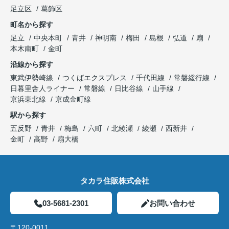
足立区
葛飾区
町名から探す
足立
中央本町
青井
神明南
梅田
島根
弘道
扇
本木南町
金町
沿線から探す
東武伊勢崎線
つくばエクスプレス
千代田線
常磐緩行線
日暮里舎人ライナー
常磐線
日比谷線
山手線
京浜東北線
京成金町線
駅から探す
五反野
青井
梅島
六町
北綾瀬
綾瀬
西新井
金町
高野
扇大橋
タカラ住販株式会社
03-5681-2301
お問い合わせ
〒120-0011