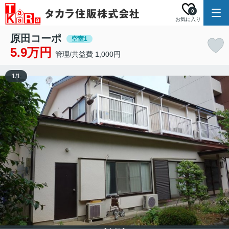
0
お気に入り
原田コーポ
空室1
5.9万円
管理/共益費 1,000円
1
/
1