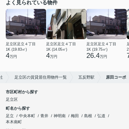
よく見られている物件
足立区足立４丁目
足立区足立４丁目
足立区足立４丁目
1K (19.83㎡)
1K (14.05㎡)
1K (19.75㎡)
2
4
4
26.4
万円
万円
万円
社
足立区の賃貸居住用物件一覧
五反野駅
原田コーポ
市区町村から探す
足立区
町名から探す
足立
中央本町
青井
神明南
梅田
島根
弘道
本木南町