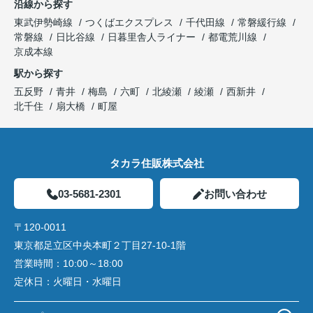
沿線から探す
東武伊勢崎線
つくばエクスプレス
千代田線
常磐緩行線
常磐線
日比谷線
日暮里舎人ライナー
都電荒川線
京成本線
駅から探す
五反野
青井
梅島
六町
北綾瀬
綾瀬
西新井
北千住
扇大橋
町屋
タカラ住販株式会社
03-5681-2301
お問い合わせ
〒120-0011
東京都足立区中央本町２丁目27-10-1階
営業時間：
10:00～18:00
定休日：
火曜日・水曜日