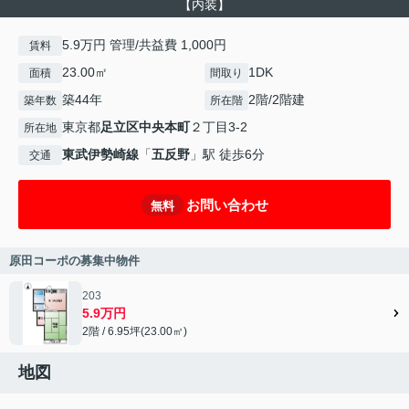
【内装】
5.9万円 管理/共益費 1,000円
賃料
23.00㎡
1DK
面積
間取り
築44年
2階/2階建
築年数
所在階
東京都
足立区
中央本町
２丁目3-2
所在地
東武伊勢崎線
「
五反野
」駅 徒歩6分
交通
お問い合わせ
無料
原田コーポの募集中物件
203
5.9万円
2階 / 6.95坪(23.00㎡)
地図